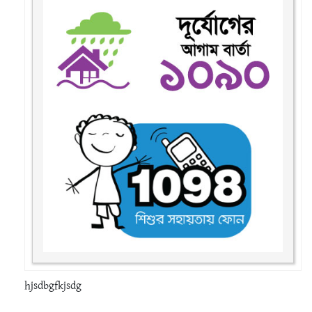
hjsdbgfkjsdg