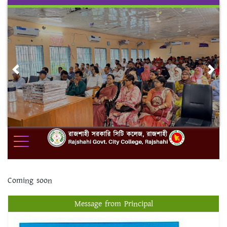
Skip
to
content
Previous
Nex
Coming soon
Message from Principal