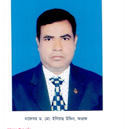
প্রফেসর ড. মো: ইলিয়াছ উদ্দিন, অধ্যক্ষ