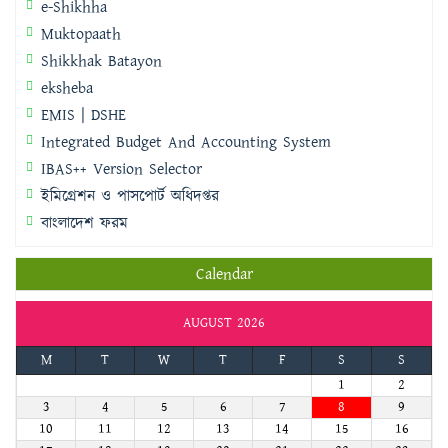
e-Shikhha
Muktopaath
Shikkhak Batayon
eksheba
EMIS | DSHE
Integrated Budget And Accounting System
IBAS++ Version Selector
ইমিগ্রেশন ও পাসপোর্ট অধিদপ্তর
বাংলাদেশ ফরম
Calendar
AUGUST 2026
M
T
W
T
F
S
S
1
2
3
4
5
6
7
8
9
10
11
12
13
14
15
16