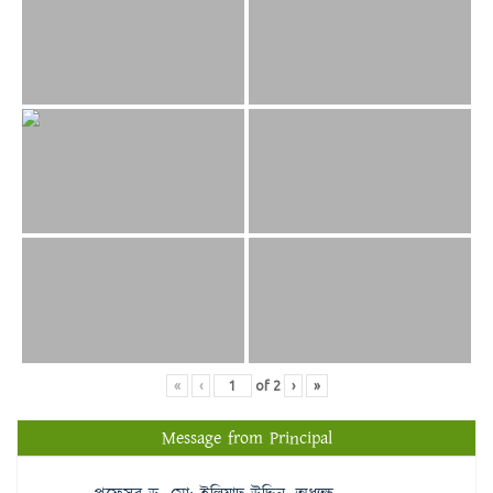
«
‹
of
2
›
»
Message from Principal