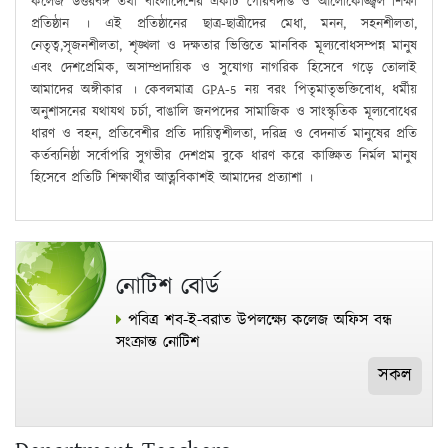
কলেজ উত্তরবঙ্গ তথা বাংলাদেশের একটি গৌরবদীপ্ত ও আলোকোজ্জ্বল শিক্ষা
প্রতিষ্ঠান । এই প্রতিষ্ঠানের ছাত্র-ছাত্রীদের মেধা, মনন, সহনশীলতা,
নেতৃত্ব,সৃজনশীলতা, শৃঙ্খলা ও দক্ষতার ভিত্তিতে মানবিক মূল্যবোধসম্পন্ন মানুষ
এবং দেশপ্রেমিক, অসাম্প্রদায়িক ও সুযোগ্য নাগরিক হিসেবে গড়ে তোলাই
আমাদের অঙ্গীকার । কেবলমাত্র GPA-5 নয় বরং পিতৃমাতৃভক্তিবোধ, ধর্মীয়
অনুশাসনের যথাযথ চর্চা, বাঙালি জনপদের সামাজিক ও সাংস্কৃতিক মূল্যবোধের
ধারণ ও বহন, প্রতিবেশীর প্রতি দায়িত্বশীলতা, দরিদ্র ও বেদনার্ত মানুষের প্রতি
কর্তব্যনিষ্ঠা সর্বোপরি সুগভীর দেশপ্রম বুকে ধারণ করে কাঙ্ক্ষিত নির্মল মানুষ
হিসেবে প্রতিটি শিক্ষার্থীর আত্নবিকাশই আমাদের প্রত্যাশা ।
নোটিশ বোর্ড
পবিত্র শব-ই-বরাত উপলক্ষ্যে কলেজ অফিস বন্ধ
সংক্রান্ত নোটিশ
সকল