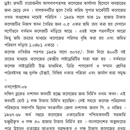
ড্রইং রুমটি প্রয়োজনীয় আসবাবপত্রসহ কলেজের কার্যালয় হিসেবে ব্যবহারের
জন্য ছেড়ে দেন । বাসভবনটির স্থলে তৈরি করিম সুপার মার্কেটটি কলেজের
প্রথম অধ্যক্ষের নামেই পরিচিত । ১৯৫৯ সালে মাত্র ১৮ হাজার টাকায়
কলেজটির নিজস্ব ভবন তৈরির জন্য ০.৫ একর জমি ক্রয় করা হয় যেখানে
সগৌরবে বর্তমান কলেজটি দাঁড়িয়ে আছে । এরই সঙ্গে পরবর্তীতে আরো
কিছু জমি ক্রয়ের মাধ্যমে কলেজের পরিসর বৃদ্ধি করা হয় এবং জমির
পরিমাণ দাঁড়ায় ১.০৪৮১ একরে ।
কলেজ প্রতিষ্ঠার পরপর ১৯৫৯ সালে ৩০৭৫/- টাকা দিয়ে ৪০০টি বই
ক্রয়ের মাধ্যমে কলেজের কেন্দ্রীয় লাইব্রেরিটির যাত্রা শুরু হয় । বর্তমানে
কলেজ লাইব্রেরিটি উচ্চ মাধ্যমিক, ডিগ্রি পাসকোর্স ও সম্মান শ্রেণির
পাঠ্যবইসহ বহু দুর্লভ টেক্সট, বিভিন্ন প্রকার পত্রিকা এবং জার্নাল দ্বারা সমৃদ্ধ
।
প্রসপেক্টাস-০৮
দক্ষিণ ব্লকের প্রশাসন ভবনটি হচ্ছে কলেজের জন্য নির্মিত প্রথম ভবন। এই
ভবনটি মোট ১ লক্ষ টাকায় নির্মিত হয়েছিল। সেই সময়ে কলেজ পরিচালনা
পরিষদের সভাপতি ছিলেন তৎকালীন জেলা প্রশাসক জনাব পি. এ নাজির ।
১৯৬৭-৬৮ অর্থ বছরে কলেজের একাডেমিক পশ্চিমভবনটি সরকারি
মঞ্জুরীকৃত ৩ লক্ষ ৫০ হাজার টাকায় নির্মিত হয় । বাংলাদেশের অভ্যুদয়ের
পরে উন্নয়ন প্রকল্পের আওতায় বরাদ্দকৃত ৫ লক্ষ টাকায় কলেজের প্রথম