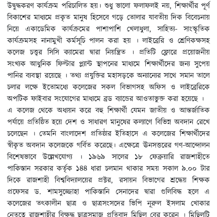
উদ্বুদ্ধকরণ কার্যক্রম পরিচালিত হয়। শুধু ভালো ফলাফলই নয়, শিক্ষার্থীর পূর্ণ
বিকাশের মাধ্যমে প্রকৃত মানুষ হিসেবে গড়ে তোলার যাবতীয় দিক বিবেচনায়
নিয়ে একাডেমিক কার্যক্রমের পাশাপাশি খেলাধুলা, সাহিত্য- সাংস্কৃতিক
কার্যক্রমসহ নানামুখী কর্মসূচি পালন করা হয় । লাইব্রেরি ও শ্রেণিকক্ষসহ
কলেজ চত্ত্বর সিসি ক্যামেরা দ্বারা নিয়ন্ত্রিত । প্রতিটি ফ্লোরে প্রয়োজনীয়
সংখ্যক আধুনিক ফিল্টার প্ল্যান্ট স্থাপনের মাধ্যমে শিক্ষার্থীদের জন্য সুপেয়
পানির ব্যবস্থা রয়েছে । তথ্য প্রযুক্তির মহাসড়কে অন্যান্যের সাথে সমান তালে
চলার লক্ষে ইতোমধ্যে কলেজের সকল বিভাগসহ অফিস ও লাইব্রেরিকে
অপটিক ফাইবার সংযোগের মাধ্যমে ব্রড ব্যান্ডের আওতাভুক্ত করা হয়েছে ।
এ কলেজ থেকে অধ্যয়ন করে বহু শিক্ষার্থী যেমন জাতীয় ও আন্তর্জাতিক
পর্যায়ে প্রতিষ্ঠিত হয়ে দেশ ও সাধারণ মানুষের কল্যাণে বিভিন্ন অবদান রেখে
চলেছেন । তেমনি বাংলাদেশ প্রতিষ্ঠার ইতিহাসে এ কলেজের শিক্ষার্থীদের
স্বীকৃত অবদান কলেজকে গর্বিত করেছে। এক্ষেত্রে ঊনসত্তরের গণ-আন্দোলন
বিশেষভাবে উল্লেখযোগ্য । ১৯৬৯ সালের ১৮ ফেব্রুয়ারি রাজশাহীতে
পাকিস্তান সরকার কর্তৃক ১৪৪ ধারা চলমান থাকার সময় সকাল ৯.০০ টার
দিকে রাজশাহী বিশ্ববিদ্যালয়ের প্রক্টর, রসায়ন বিভাগের শ্রদ্ধেয় শিক্ষক
প্রফেসর ড. শামসুজ্জোহা পাকিস্তানি সেনাদের দ্বারা গুলিবিদ্ধ হলে এ
কলেজের তৎকালীন ছাত্র ও ছাত্রসংসদের ভিপি নূরুল ইসলাম খোকার
নেতৃত্বে রাজশাহীর বিক্ষুদ্ধ ছাত্রসমাজ প্রতিবাদ মিছিল বের করেন । মিছিলটি