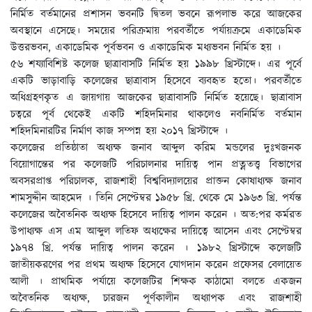
নির্মিত বর্তমানের প্রশাসন ভবনটি দ্বিতল ভবনে রূপলাভ করে আজকের
অবস্থানে এসেছে। সময়ের পরিক্রমায় পরবর্তীতে পর্যায়ক্রমে একাডেমিক
উত্তরভবন, একাডেমিক পূর্বভবন ও একাডেমিক মধ্যভবন নির্মিত হয় ।
৫৬ শয্যাবিশিষ্ট কলেজ ছাত্রাবাসটি নির্মিত হয় ১৯৯৮ খ্রিস্টাব্দে। এর পূর্বে
একটি ভাড়াবাড়ি কলেজের ছাত্রাবাস হিসেবে ব্যবহৃত হতো। পরবর্তীতে
অধিগ্রহণকৃত এ জায়গায় আজকের ছাত্রাবাসটি নির্মিত হয়েছে। ছাত্রাবাস
চত্বরে পূর্ব থেকেই একটি শহিদমিনার থাকলেও নবনির্মিত বর্তমান
শহিদমিনারটির নির্মাণ কাজ সম্পন্ন হয় ২০১৭ খ্রিস্টাব্দে ।
কলেজের প্রতিষ্ঠাতা অধ্যক্ষ জনাব আব্দুল করিম মন্ডলের দুঃখজনক
বিয়োগান্তের পর কলেজটি পরিচালনার দায়িত্ব পান প্রত্নতত্ত্ব বিভাগের
অবসরপ্রাপ্ত পরিচালক, রাজশাহী বিশ্ববিদ্যালয়ের প্রাক্তন কোষাধ্যক্ষ জনাব
শামসুদ্দীন আহমেদ । তিনি সেপ্টেম্বর ১৯৫৮ খ্রি. থেকে মে ১৯৬৩ খ্রি. পর্যন্ত
কলেজের অবৈতনিক অধ্যক্ষ হিসেবে দায়িত্ব পালন করেন । অত:পর কর্মরত
উপাধ্যক্ষ এস এম আব্দুল লতিফ অধ্যক্ষের দায়িত্বে আসেন এবং সেপ্টেম্বর
১৯৭৪ খ্রি. পর্যন্ত দায়িত্ব পালন করেন । ১৯৮২ খ্রিস্টাব্দে কলেজটি
জাতীয়করণের পর প্রথম অধ্যক্ষ হিসেবে যোগদান করেন প্রফেসর বেলায়েত
আলী । প্রাথমিক পর্যায়ে কলেজটির শিক্ষক কাঠামো বলতে একজন
অবৈতনিক অধ্যক্ষ, চারজন পূর্ণকালীন অধ্যাপক এবং রাজশাহী