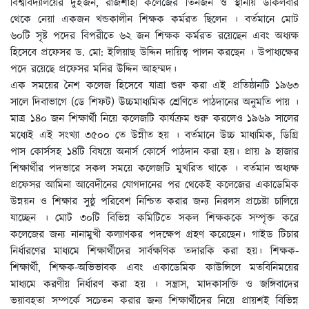
বিশ্ববিদ্যালয়ের দুইজন, রাজশাহী কলেজের তিনজন ও স্থানীয় উকিলবার
থেকে নেয়া একজন খন্ডকালীন শিক্ষক কর্মরত ছিলেন । বর্তমানে মোট
৬০টি সৃষ্ট পদের বিপরীতে ৬২ জন শিক্ষক কর্মরত রয়েছেন এবং অধ্যক্ষ
হিসেবে প্রফেসর ড. মো: ইলিয়াছ উদ্দিন দায়িত্ব পালন করছেন । উপাধ্যক্ষের
পদে রয়েছে প্রফেসর মনির উদ্দিন আহম্মদ।
এক সময়ের নৈশ কলেজ হিসেবে যাত্রা শুরু করা এই প্রতিষ্ঠানটি ১৯৬৩
সালে দিবাভাগে (ডে শিফট) উচ্চমাধ্যমিক শ্রেণিতে পাঠদানের অনুমতি পায় ।
মাত্র ১৪০ জন শিক্ষার্থী নিয়ে কলেজটি কার্যক্রম শুরু করলেও ১৯৬৯ সালের
মধ্যেই এই সংখ্যা ৩৫০০ তে উন্নীত হয় । বর্তমানে উচ্চ মাধ্যমিক, ডিগ্রি
পাস কোর্সসহ ১৪টি বিষয়ে অনার্স কোর্সে পাঠদান করা হয়। প্রায় ৯ হাজার
শিক্ষার্থীর পদভারে সকল সময়ে কলেজটি মুখরিত থাকে । বর্তমান অধ্যক্ষ
প্রফেসর আমিনা আবেদীনের যোগদানের পর থেকেই কলেজের একাডেমিক
উন্নয়ন ও শিক্ষার সুষ্ঠু পরিবেশ নিশ্চিত করার জন্য নিরলস প্রচেষ্টা চালিয়ে
যাচ্ছেন । মোট ৩০টি বিভিন্ন কমিটিতে সকল শিক্ষককে সম্পৃক্ত করে
কলেজের জন্য নানামুখী কল্যাণকর পদক্ষেপ গ্রহণ করেছেন। গাইড টিচার
নির্ধারণের মাধ্যমে শিক্ষার্থীদের সার্বক্ষণিক তদারকি করা হয়। শিক্ষক-
শিক্ষার্থী, শিক্ষক-অভিভাবক এবং একাডেমিক কাউন্সিলে মতবিনিময়ের
মাধ্যমে করণীয় নির্ধারণ করা হয় । সন্ত্রাস, মাদকাসক্তি ও জঙ্গিবাদের
ভয়াবহতা সম্পর্কে সচেতন করার জন্য শিক্ষার্থীদের নিয়ে প্রায়শই বিভিন্ন