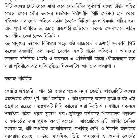
সিটি কলেজ গেট থেকে যাত্রা করে সোনাদিঘির পূর্বপার্শ্ব সংলগ্ন টাউন লন্ড্রির
সামনে গেলে পৌর ভবনের (বর্তমান নির্মাণাধীন সিটি সেন্টার) ছাদ থেকে
ইপিআর এর ছোঁড়া গুলিতে সকাল ১০:৪০ মিনিটে নূরুল ইসলাম শহিদ হন।
আর পূর্বে গুলিবিদ্ধ ড. জোহা রাজশাহী মেডিকেল কলেজ হাসপাতালে শহিদ
হন ঐদিন বেলা ১.৩০ মিনিটে ।
বহু মানুষের ত্যাগের বিনিময়ে গড়ে ওঠা আজকের রাজশাহী সরকারি সিটি
কলেজ রাজশাহী তথা সমগ্র দেশের একটি গর্বের প্রতিষ্ঠান । আমাদের
সকলের সম্মিলিত প্রচেষ্টা ও অবদানে এ প্রতিষ্ঠানটি আরো গৌরবোজ্জ্বল হয়ে
সারা পৃথিবীতে তার দ্যুতি ছড়িয়ে দিক-এটিই আমাদের প্রত্যাশা ।
কলেজ পরিচিতি
কেন্দ্রীয় লাইব্রেরি : প্রায় ১৯ হাজার পুস্তক সমৃদ্ধ কেন্দ্রীয় লাইব্রেরিটি কলেজ
প্রবেশদ্বার ঘেঁষে পূর্ব পার্শ্বে অবস্থিত । পাঠ্যপুস্তকসহ অনেক দুষ্প্রাপ্য বই এই
গ্রন্থগারে রয়েছে । গ্রন্থগারটি সিসি ক্যামেরা দ্বারা নিয়ন্ত্রিত । এখানে একসঙ্গে
শতাধিক পাঠক পড়ার সুযোগ পায়। মুক্তিযুদ্ধ কর্নারসহ শিক্ষকদের পড়াশুনা
ও জ্ঞানচর্চার জন্য পৃথক ব্যবস্থা রয়েছে । লাইব্রেরিতে ৭টি জাতীয় দৈনিক
সংবাদপত্র, ৪টি সাপ্তাহিক ম্যাগাজিনসহ বেশকিছু দেশি ও বিদেশি জার্নালের
সরবরাহ রয়েছে । উচ্চ মাধ্যমিক, ডিগ্রি পাসকোর্স ও অনার্স কোর্সের