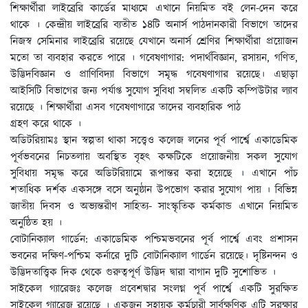
শিক্ষার্থীরা লাইব্রেরি কার্ডের মাধ্যমে এখানে নিয়মিত বই লেন-দেন করে
থাকে । কেন্দ্রীয় লাইব্রেরি ব্যতীত ১৪টি অনার্স পাঠদানকারী বিভাগে তাদের
নিজস্ব সেমিনার লাইব্রেরি রয়েছে যেখানে অনার্স শ্রেণির শিক্ষার্থীরা প্রয়োজন
মতো তা ব্যবহার করতে পারে । গবেষণাগার: পদার্থবিজ্ঞান, রসায়ন, গণিত,
উদ্ভিদবিজ্ঞান ও প্রাণিবিদ্যা বিভাগে সমৃদ্ধ গবেষণাগার রয়েছে। এছাড়া
আইসিটি বিভাগের জন্য পর্যাপ্ত সুযোগ সুবিধা সম্বলিত একটি কম্পিউটার ল্যাব
রয়েছে । শিক্ষার্থীরা এসব গবেষণাগারে তাদের ব্যবহারিক পাঠ
গ্রহণ করে থাকে ।
অডিটরিয়ামঃ স্থান স্বল্পতা থাকা সত্ত্বেও কলেজ লনের পূর্ব পার্শ্বে একাডেমিক
পূর্বভবনের নিচতলায় অবস্থিত বৃহৎ কক্ষটিকে প্রয়োজনীয় সকল সুযোগ
সুবিধায় সমৃদ্ধ করে অডিটরিয়ামে রূপান্তর করা হয়েছে । এখানে পাঁচ
শতাধিক দর্শক একসঙ্গে বসে অনুষ্ঠান উপভোগ করার সুযোগ পায় । বিভিন্ন
জাতীয় দিবস ও অভ্যন্তরীণ সাহিত্য- সাংস্কৃতিক কর্মকান্ড এখানে নিয়মিত
অনুষ্ঠিত হয় ।
বোটানিক্যাল গার্ডেন: একাডেমিক পশ্চিমভবনের পূর্ব পার্শ্বে এবং প্রশাসন
ভবনের দক্ষিণ-পশ্চিম কর্নারে দুটি বোটানিক্যাল গার্ডেন রয়েছে। দৃষ্টিনন্দন ও
উদ্ভিদতাত্ত্বিক দিক থেকে গুরুত্বপূর্ণ উদ্ভিদ দ্বারা বাগান দুটি সুশোভিত ।
সাইকেল গ্যারেজঃ কলেজ প্রবেশদ্বার সংলগ্ন পূর্ব পার্শ্বে একটি সুরক্ষিত
সাইকেল গ্যারেজ রয়েছে । একজন সহায়ক কর্মচারী সার্বক্ষণিক এটি সুরক্ষার