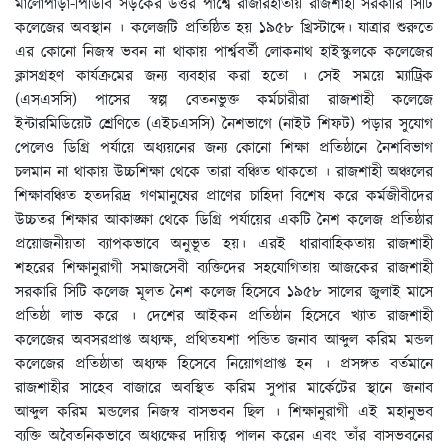
মালোপাড়া-পিডিবি সড়কের উত্তর পার্শ্বে রাজারহাতায় রাজশাহী সরকারি সিটি
কলেজের অবস্থান । কলেজটি প্রতিষ্ঠিত হয় ১৯৫৮ খ্রিস্টাব্দে। যাত্রার শুরুতে
এর কোনো নিজস্ব ভবন না থাকায় পার্শ্ববর্তী লোকনাথ হাইস্কুলকে কলেজের
ক্লাসগ্রহণ কার্যক্রমের জন্য ব্যবহার করা হতো । সেই সময়ে ম্যাট্রিক
(এসএসসি) পাসের স্বল্প বেতনভুক্ত কর্মচারীরা রাজশাহী কলেজে
ইন্টারমিডিয়েট শ্রেণিতে (এইচএসসি) নৈশভাগে (নাইট শিফট) পড়ার সুযোগ
পেলেও ডিগ্রি পর্যায়ে অধ্যয়নের জন্য কোনো শিক্ষা প্রতিষ্ঠানে নৈশবিভাগ
চলমান না থাকায় উচ্চশিক্ষা থেকে তারা বঞ্চিত থাকতো । রাজশাহী অঞ্চলের
শিক্ষাবঞ্চিত হতদরিদ্র গণমানুষের প্রাণের চাহিদা বিশেষ করে কর্মজীবীদের
উচ্চতর শিক্ষার আকাঙ্ক্ষা থেকে ডিগ্রি পর্যায়ের একটি নৈশ কলেজ প্রতিষ্ঠার
প্রয়োজনীয়তা ব্যাপকভাবে অনুভূত হয়। এরই ধারাবাহিকতায় রাজশাহী
শহরের শিক্ষানুরাগী সমাজসেবী ব্যক্তিদের সহযোগিতায় আজকের রাজশাহী
সরকারি সিটি কলেজ মূলত নৈশ কলেজ হিসেবে ১৯৫৮ সালের জুলাই মাসে
প্রতিষ্ঠা লাভ করে । দেশের আইকন প্রতিষ্ঠান হিসেবে খ্যাত রাজশাহী
কলেজের অবসরপ্রাপ্ত অধ্যক্ষ, প্রথিতযশা পন্ডিত জনাব আব্দুল করিম মন্ডল
কলেজের প্রতিষ্ঠাতা অধ্যক্ষ হিসেবে নিয়োগপ্রাপ্ত হন । প্রসঙ্গত বর্তমানে
রাজশাহীর সাহেব বাজারে অবস্থিত করিম সুপার মার্কেটের স্থানে জনাব
আব্দুল করিম মন্ডলের নিজস্ব বাসভবন ছিল । শিক্ষানুরাগী এই মহানুভব
ব্যক্তি অবৈতনিকভাবে অধ্যক্ষের দায়িত্ব পালন করেন এবং তাঁর বাসভবনের