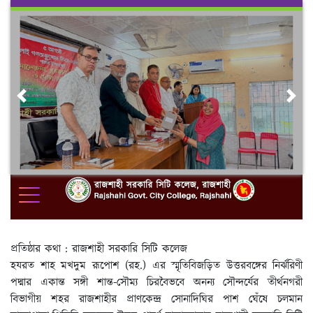
Skip
to
content
Previous
Nex
প্রতিষ্ঠার কথা : রাজশাহী সরকারি সিটি কলেজ
হযরত শাহ মখদুম রূপোশ (রহ.) এর স্মৃতিবিজড়িত উত্তরবঙ্গের নির্ঝরিণী
পদ্মার একান্ত সঙ্গী শান্ত-সৌম্য চিরবৈভবে অনন্য সৌন্দর্যের তীর্থনগরী
বিভাগীয় শহর রাজশাহীর প্রাণকেন্দ্র সোনাদিঘির পাশ ঘেঁষে চলমান