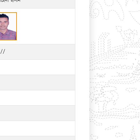
হেদী হাসান
//