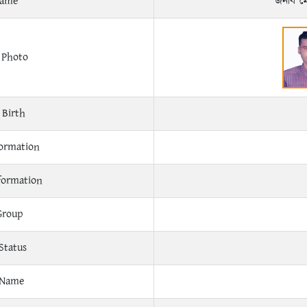
Name
জনাব মে
 Photo
 Birth
ormation
formation
Group
Status
 Name