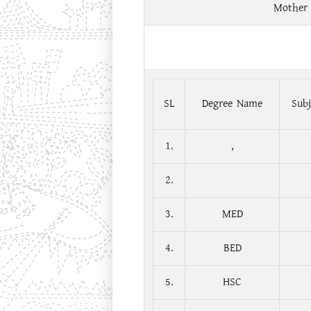
Mother
SL
Degree Name
Subj
1.
,
2.
3.
MED
4.
BED
5.
HSC