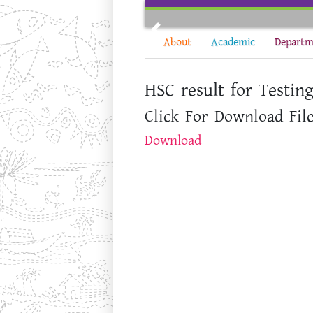
Skip
to
Previous
content
About
Academic
Departm
HSC result for Testin
Click For Download File
Download