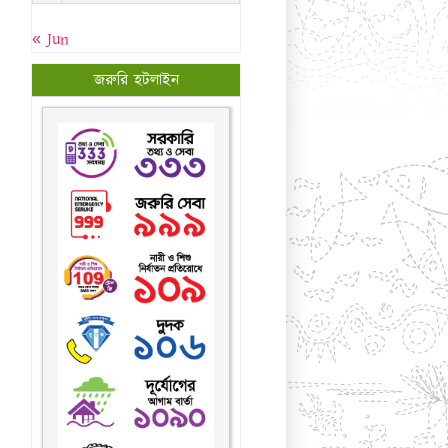
« Jun
জরুরি হটলাইন