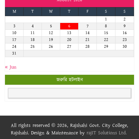
M
T
W
T
F
S
S
1
2
3
4
5
6
7
8
9
10
11
12
13
14
15
16
17
18
19
20
21
22
23
24
25
26
27
28
29
30
31
« Jun
জরুরি হটলাইন
All rights reserved © 2026, Rajshahi Govt. City College,
Rajshahi. Design & Maintenance by
rajIT Solutions Ltd.