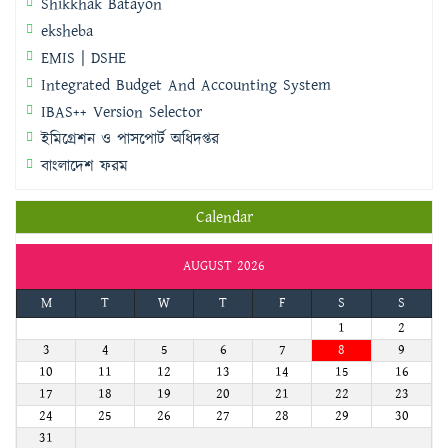
Shikkhak Batayon
eksheba
EMIS | DSHE
Integrated Budget And Accounting System
IBAS++ Version Selector
ইমিগ্রেশন ও পাসপোর্ট অধিদপ্তর
বাংলাদেশ ফরম
Calendar
AUGUST 2026
M
T
W
T
F
S
S
1
2
3
4
5
6
7
8
9
10
11
12
13
14
15
16
17
18
19
20
21
22
23
24
25
26
27
28
29
30
31