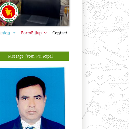
ssion
FormFillup
Contact
Message from Principal