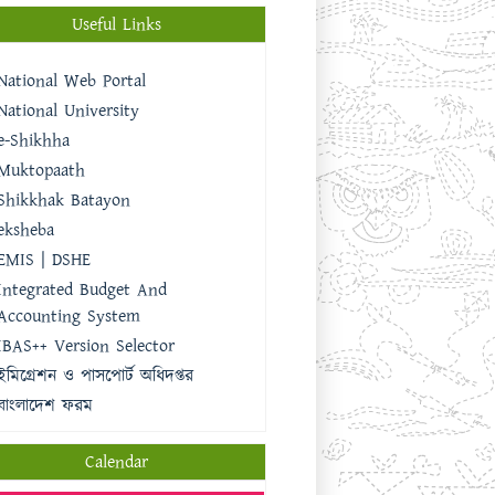
Useful Links
National Web Portal
National University
e-Shikhha
Muktopaath
Shikkhak Batayon
eksheba
EMIS | DSHE
Integrated Budget And
Accounting System
IBAS++ Version Selector
ইমিগ্রেশন ও পাসপোর্ট অধিদপ্তর
বাংলাদেশ ফরম
Calendar