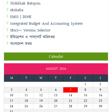
Shikkhak Batayon
eksheba
EMIS | DSHE
Integrated Budget And Accounting System
IBAS++ Version Selector
ইমিগ্রেশন ও পাসপোর্ট অধিদপ্তর
বাংলাদেশ ফরম
Calendar
AUGUST 2026
M
T
W
T
F
S
S
1
2
3
4
5
6
7
8
9
10
11
12
13
14
15
16
17
18
19
20
21
22
23
24
25
26
27
28
29
30
31