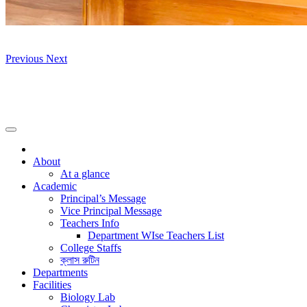
Previous
Next
About
At a glance
Academic
Principal’s Message
Vice Principal Message
Teachers Info
Department WIse Teachers List
College Staffs
ক্লাস রুটিন
Departments
Facilities
Biology Lab