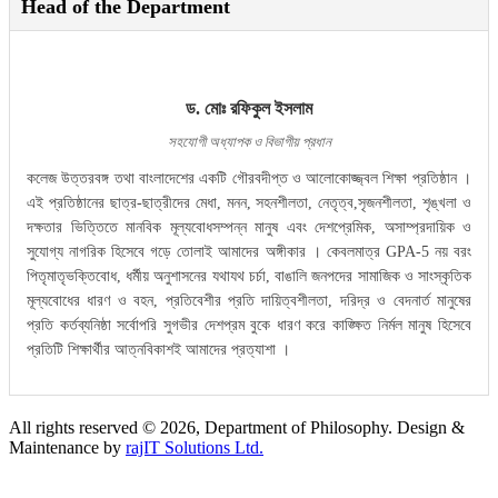
Head of the Department
ড. মোঃ রফিকুল ইসলাম
সহযোগী অধ্যাপক ও বিভাগীয় প্রধান
কলেজ উত্তরবঙ্গ তথা বাংলাদেশের একটি গৌরবদীপ্ত ও আলোকোজ্জ্বল শিক্ষা প্রতিষ্ঠান ।
এই প্রতিষ্ঠানের ছাত্র-ছাত্রীদের মেধা, মনন, সহনশীলতা, নেতৃত্ব,সৃজনশীলতা, শৃঙ্খলা ও
দক্ষতার ভিত্তিতে মানবিক মূল্যবোধসম্পন্ন মানুষ এবং দেশপ্রেমিক, অসাম্প্রদায়িক ও
সুযোগ্য নাগরিক হিসেবে গড়ে তোলাই আমাদের অঙ্গীকার । কেবলমাত্র GPA-5 নয় বরং
পিতৃমাতৃভক্তিবোধ, ধর্মীয় অনুশাসনের যথাযথ চর্চা, বাঙালি জনপদের সামাজিক ও সাংস্কৃতিক
মূল্যবোধের ধারণ ও বহন, প্রতিবেশীর প্রতি দায়িত্বশীলতা, দরিদ্র ও বেদনার্ত মানুষের
প্রতি কর্তব্যনিষ্ঠা সর্বোপরি সুগভীর দেশপ্রম বুকে ধারণ করে কাঙ্ক্ষিত নির্মল মানুষ হিসেবে
প্রতিটি শিক্ষার্থীর আত্নবিকাশই আমাদের প্রত্যাশা ।
All rights reserved © 2026, Department of Philosophy. Design &
Maintenance by
rajIT Solutions Ltd.