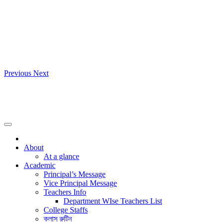
Previous
Next
About
At a glance
Academic
Principal’s Message
Vice Principal Message
Teachers Info
Department WIse Teachers List
College Staffs
ক্লাস রুটিন