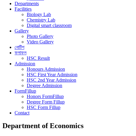
Departments
Facilities
Biology Lab
Chemistry Lab
Digital smart classroom
Gallery
Photo Gallery
Video Gallery
নোটিশ
ফলাফল
HSC Result
Admission
Honours Admission
HSC First Year Admission
HSC 2nd Year Admission
Degree Admission
FormFillup
Honors FormFillup
Degree Form Fillup
HSC Form Fillup
Contact
Department of Economics