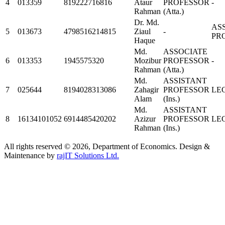
4
013359
819222716816
Ataur
PROFESSOR
-
Rahman
(Atta.)
Dr. Md.
AS
5
013673
4798516214815
Ziaul
-
PR
Haque
Md.
ASSOCIATE
6
013353
1945575320
Mozibur
PROFESSOR
-
Rahman
(Atta.)
Md.
ASSISTANT
7
025644
8194028313086
Zahagir
PROFESSOR
LE
Alam
(Ins.)
Md.
ASSISTANT
8
16134101052
6914485420202
Azizur
PROFESSOR
LE
Rahman
(Ins.)
All rights reserved © 2026, Department of Economics. Design &
Maintenance by
rajIT Solutions Ltd.