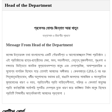
Head of the Department
প্রফেসর মোসাঃ জিন্নাত আরা খাতুন
অধ্যাপক ও বিভাগীয় প্রধান
Message From Head of the Department
কলেজ উত্তরবঙ্গ তথা বাংলাদেশের একটি গৌরবদীপ্ত ও আলোকোজ্জ্বল শিক্ষা প্রতিষ্ঠান ।
এই প্রতিষ্ঠানের ছাত্র-ছাত্রীদের মেধা, মনন, সহনশীলতা, নেতৃত্ব,সৃজনশীলতা, শৃঙ্খলা ও
দক্ষতার ভিত্তিতে মানবিক মূল্যবোধসম্পন্ন মানুষ এবং দেশপ্রেমিক, অসাম্প্রদায়িক ও
সুযোগ্য নাগরিক হিসেবে গড়ে তোলাই আমাদের অঙ্গীকার । কেবলমাত্র GPA-5 নয় বরং
পিতৃমাতৃভক্তিবোধ, ধর্মীয় অনুশাসনের যথাযথ চর্চা, বাঙালি জনপদের সামাজিক ও সাংস্কৃতিক
মূল্যবোধের ধারণ ও বহন, প্রতিবেশীর প্রতি দায়িত্বশীলতা, দরিদ্র ও বেদনার্ত মানুষের
প্রতি কর্তব্যনিষ্ঠা সর্বোপরি সুগভীর দেশপ্রম বুকে ধারণ করে কাঙ্ক্ষিত নির্মল মানুষ হিসেবে
প্রতিটি শিক্ষার্থীর আত্নবিকাশই আমাদের প্রত্যাশা ।