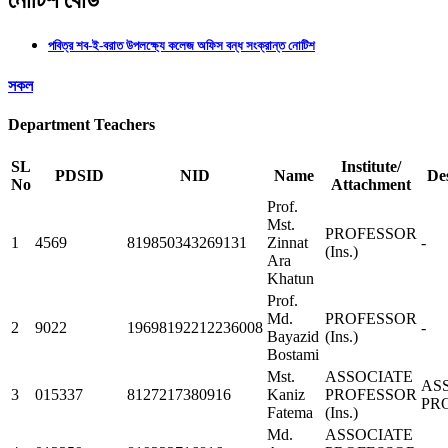
নোটিশ বোর্ড
পবিত্র শব-ই-বরাত উপলক্ষ্যে কলেজ অফিস বন্ধ সংক্রান্ত নোটিশ
সকল
Department Teachers
SL
Institute/
PDSID
NID
Name
De
No
Attachment
Prof.
Mst.
PROFESSOR
1
4569
819850343269131
Zinnat
-
(Ins.)
Ara
Khatun
Prof.
Md.
PROFESSOR
2
9022
19698192212236008
-
Bayazid
(Ins.)
Bostami
Mst.
ASSOCIATE
AS
3
015337
8127217380916
Kaniz
PROFESSOR
PR
Fatema
(Ins.)
Md.
ASSOCIATE