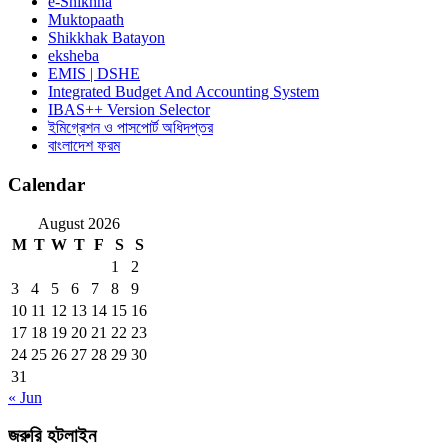
e-Shikhha
Muktopaath
Shikkhak Batayon
eksheba
EMIS | DSHE
Integrated Budget And Accounting System
IBAS++ Version Selector
ইমিগ্রেশন ও পাসপোর্ট অধিদপ্তর
বাংলাদেশ ফরম
Calendar
August 2026
M
T
W
T
F
S
S
1
2
3
4
5
6
7
8
9
10
11
12
13
14
15
16
17
18
19
20
21
22
23
24
25
26
27
28
29
30
31
« Jun
জরুরি হটলাইন