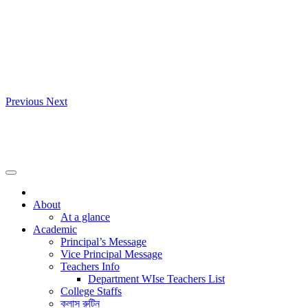
Previous
Next
About
At a glance
Academic
Principal’s Message
Vice Principal Message
Teachers Info
Department WIse Teachers List
College Staffs
ক্লাস রুটিন