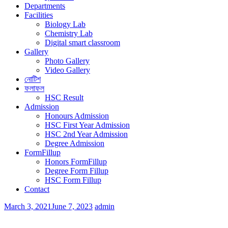
Departments
Facilities
Biology Lab
Chemistry Lab
Digital smart classroom
Gallery
Photo Gallery
Video Gallery
নোটিশ
ফলাফল
HSC Result
Admission
Honours Admission
HSC First Year Admission
HSC 2nd Year Admission
Degree Admission
FormFillup
Honors FormFillup
Degree Form Fillup
HSC Form Fillup
Contact
March 3, 2021
June 7, 2023
admin